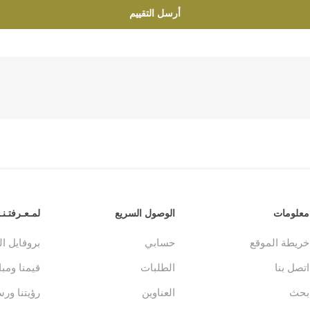
أرسل التقييم
معلومات
الوصول السريع
لمـعـرفتـنـا
خريطة الموقع
حسابي
بروفايل ا
اتصل بنا
الطلبات
قيمنا ومباد
بحث
العناوين
رؤيتنا ورس