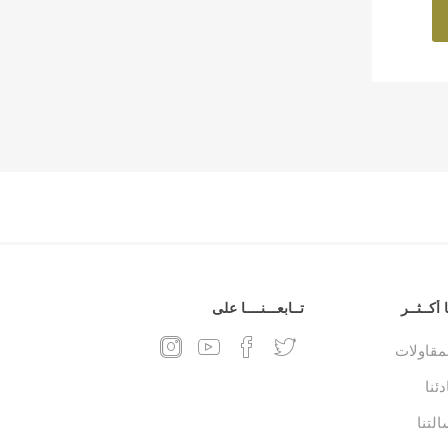
 أكــثــر
تــابعـــنــــا على
لمقاولات
ئنا
التنا