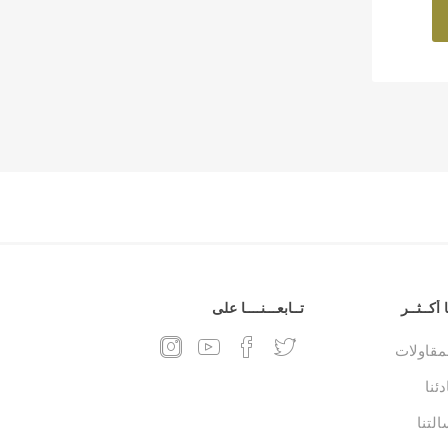
 أكــثــر
تــابعـــنــــا على
لمقاولات
ئنا
التنا