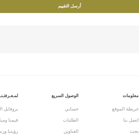
أرسل التقييم
معلومات
الوصول السريع
لمـعـرفتـنـا
خريطة الموقع
حسابي
بروفايل ا
اتصل بنا
الطلبات
قيمنا ومباد
بحث
العناوين
رؤيتنا ورس