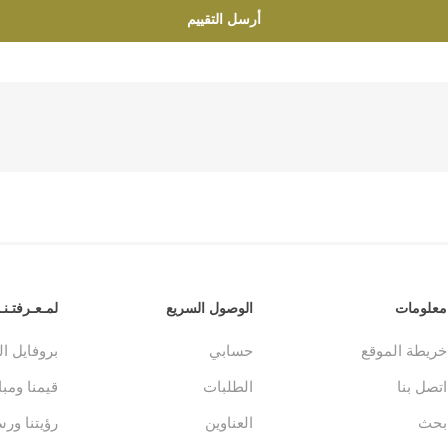
أرسل التقييم
معلومات
الوصول السريع
لمـعـرفتـنـا
خريطة الموقع
حسابي
بروفايل ا
اتصل بنا
الطلبات
قيمنا ومباد
بحث
العناوين
رؤيتنا ورس