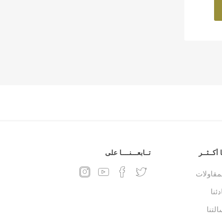
 أكــثــر
تــابعـــنــــا على
لمقاولات
ئنا
التنا