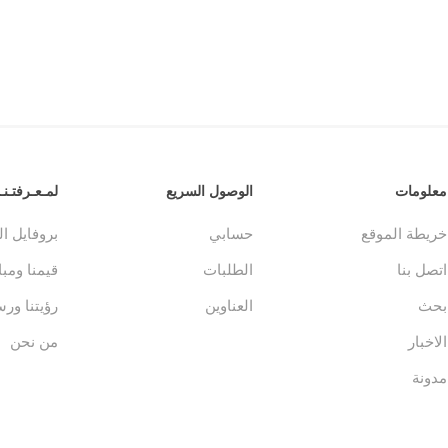
معلومات
الوصول السريع
لمـعـرفتـنـا
خريطة الموقع
حسابي
بروفايل ا
اتصل بنا
الطلبات
قيمنا ومباد
بحث
العناوين
رؤيتنا ورس
الاخبار
من نحن
مدونة