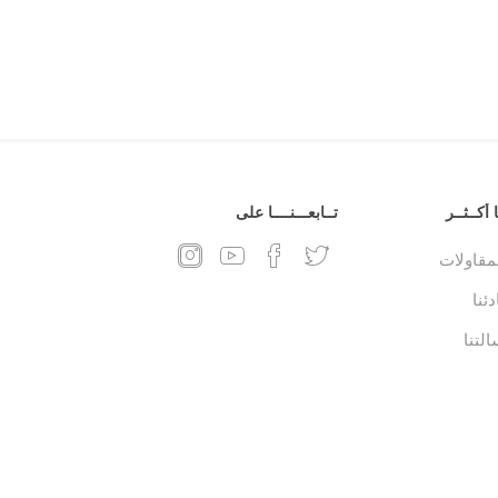
 أكــثــر
تــابعـــنــــا على
لمقاولات
ئنا
التنا