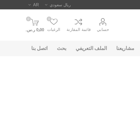
0
0
حسابي
قائمة المقارنة
الرغبات
0٫00 ر.س.‏
مشاريعنا
الملف التعريفي
بحث
اتصل بنا