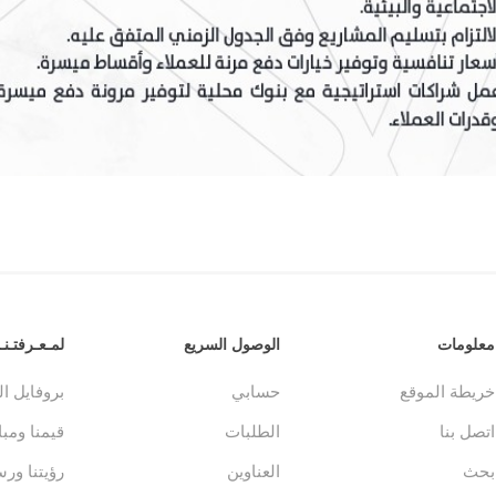
معلومات
الوصول السريع
لمـعـرفتـنـا
خريطة الموقع
حسابي
بروفايل ا
اتصل بنا
الطلبات
قيمنا ومباد
بحث
العناوين
رؤيتنا ورس