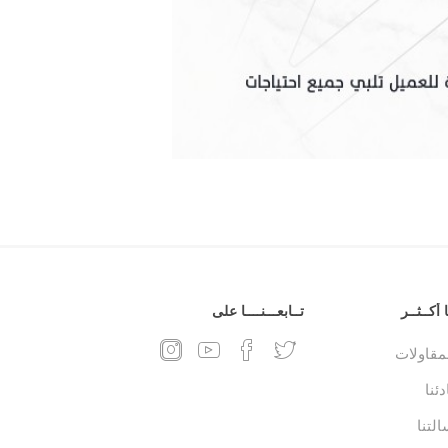
 أكــثــر
تــابعـــنــــا على
لمقاولات
ئنا
التنا