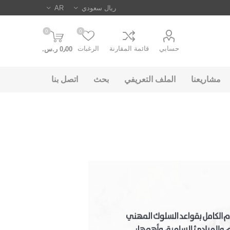
0
0
حسابي
قائمة المقارنة
الرغبات
0٫00 ر.س.‏
مشاريعنا
الملف التعريفي
بحث
اتصل بنا