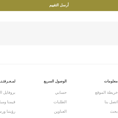
أرسل التقييم
معلومات
الوصول السريع
لمـعـرفتـنـا
خريطة الموقع
حسابي
بروفايل ا
اتصل بنا
الطلبات
قيمنا ومباد
بحث
العناوين
رؤيتنا ورس