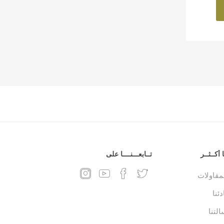
 أكــثــر
تــابعـــنــــا على
لمقاولات
ئنا
التنا