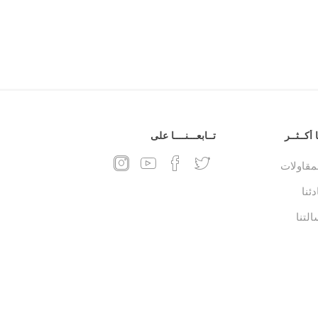
 أكــثــر
تــابعـــنــــا على
لمقاولات
ئنا
التنا