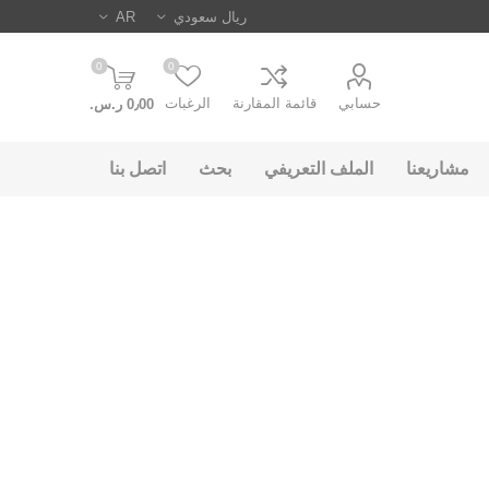
0
0
حسابي
قائمة المقارنة
الرغبات
0٫00 ر.س.‏
مشاريعنا
الملف التعريفي
بحث
اتصل بنا