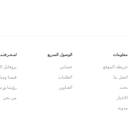
معلومات
الوصول السريع
لمـعـرفتـنـا
خريطة الموقع
حسابي
بروفايل ا
اتصل بنا
الطلبات
قيمنا ومباد
بحث
العناوين
رؤيتنا ورس
الاخبار
من نحن
مدونة